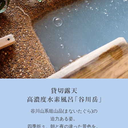
谷川山系俎山品(まないたぐら)の
迫力ある姿。
四季折々、朝と夜の違った景色を。