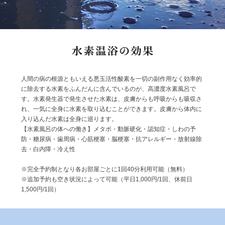
人間の病の根源ともいえる悪玉活性酸素を一切の副作用なく効率的
に除去する水素をふんだんに含んでいるのが、高濃度水素風呂で
す。水素発生器で発生させた水素は、皮膚からも呼吸からも吸収さ
れ、一気に全身に水素を取り込むことができます。皮膚から体内に
入り込んだ水素は全身に巡ります。
【水素風呂の体への働き】メタボ・動脈硬化・認知症・しわの予
防・糖尿病・歯周病・心筋梗塞・脳梗塞・抗アレルギー・放射線除
去・白内障・冷え性
※完全予約制となり各お部屋ごとに1回40分利用可能（無料）
※追加予約も空き状況によって可能（平日1,000円/1回、休前日
1,500円/1回）