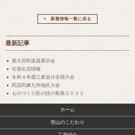
新着情報一覧に戻る
最新記事
第６回和楽器展示会
出張出店情報
令和４年度江差追分全国大会
民謡民舞九州地区大会
ものづくり匠の技の祭典２０２２
ホーム
筦山のこだわり
工房紹介